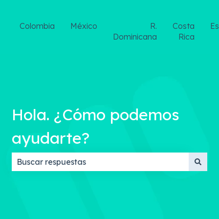
Colombia
México
R.
Costa
E
Dominicana
Rica
Hola. ¿Cómo podemos
ayudarte?
No hay sugerencias porque el campo de búsqueda 