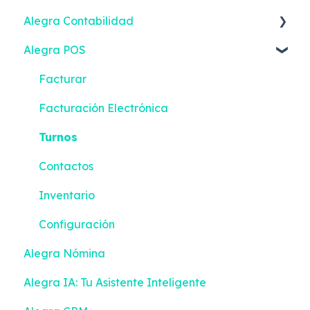
Alegra Contabilidad
Alegra POS
Facturación Electrónica
Ingresos
Facturar
Gastos
Facturación Electrónica
Contactos
Turnos
Inventario
Contactos
Bancos
Inventario
Contabilidad
Configuración
Alegra Nómina
Reportes Inteligentes
Alegra IA: Tu Asistente Inteligente
Configuración