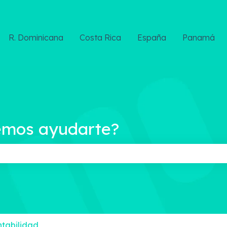
R. Dominicana
Costa Rica
España
Panamá
emos ayudarte?
ampo de búsqueda está vacío.
ntabilidad