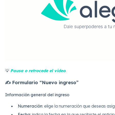
💡
Pausa o retrocede el video
.
✍️ Formulario “Nuevo ingreso”
Información general del ingreso
Numeración
: elige la numeración que deseas asign
Fecha
: indica la fecha en la que recibiste el anticip