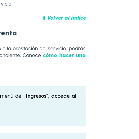
vicio.
⬆️
Volver al índice
venta
 la prestación del servicio, podrás
spondiente. Conoce
cómo hacer una
l menú de "
Ingresos
",
accede al