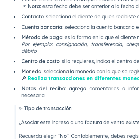
📌
Nota
: esta fecha debe ser anterior a la fecha d
Contacto
: selecciona el cliente de quien recibiste e
Cuenta bancaria
: selecciona la cuenta bancaria en
Método de pago
:
es la forma en la que el cliente 
Por ejemplo: consignación, transferencia, chequ
débito
.
Centro de costo
: si lo requieres, indica el centro 
Moneda
: selecciona la moneda con la que se regis
🔎
Realiza transacciones en diferentes mone
Notas del recibo
: agrega comentarios o info
necesaria.
✨ Tipo de transacción
¿Asociar este ingreso a una factura de venta exist
Recuerda elegir "
No
". Contablemente, debes regis