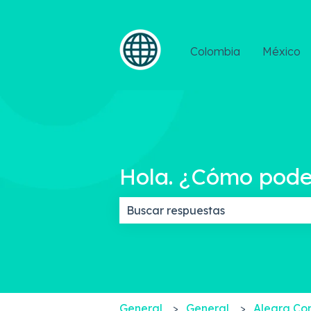
Colombia
México
Hola. ¿Cómo pod
No hay sugerencias porque el c
General
General
Alegra Co