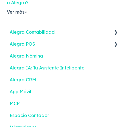
a Alegra?
Ver más
▼
Alegra Contabilidad
Alegra POS
Facturación Electrónica
Alegra Nómina
Ingresos
Facturar
Alegra IA: Tu Asistente Inteligente
Gastos
Facturación Electrónica
Alegra CRM
Contactos
Turnos
App Móvil
Inventario
Contactos
MCP
Bancos
Inventario
Espacio Contador
Contabilidad
Configuración