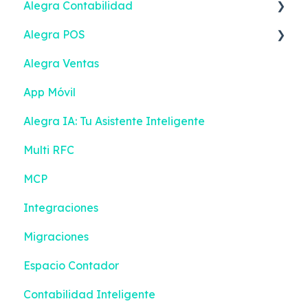
Alegra Contabilidad
Alegra POS
Ingresos
Alegra Ventas
Gastos
Vender
App Móvil
Contactos
Ingresos
Alegra IA: Tu Asistente Inteligente
Inventario
Turnos
Multi RFC
Bancos
Gestión de efectivo
MCP
Contabilidad
Devoluciones
Integraciones
Reportes Inteligentes
Contactos
Migraciones
Configuración
Inventario
Espacio Contador
Facturación Electrónica
Compras
Contabilidad Inteligente
Mis Tareas
Configuración