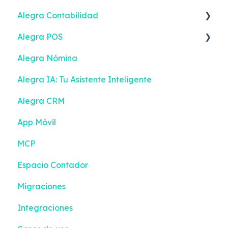
Alegra Contabilidad
Alegra POS
Facturación Electrónica
Alegra Nómina
Ingresos
Facturar
Alegra IA: Tu Asistente Inteligente
Gastos
Facturación Electrónica
Alegra CRM
Contactos
Turnos
App Móvil
Inventario
Contactos
MCP
Bancos
Inventario
Espacio Contador
Contabilidad
Configuración
Migraciones
Reportes Inteligentes
Integraciones
Configuración