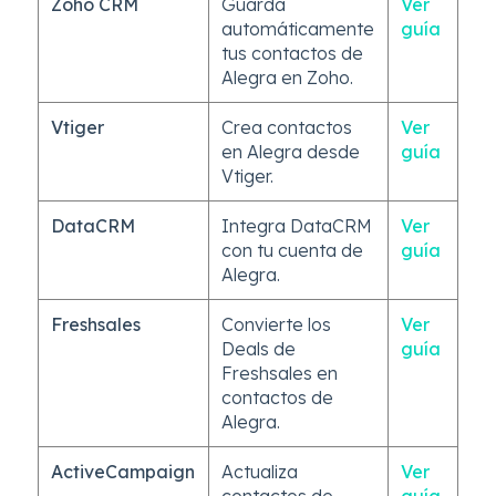
Zoho CRM
Guarda
Ver
automáticamente
guía
tus contactos de
Alegra en Zoho.
Vtiger
Crea contactos
Ver
en Alegra desde
guía
Vtiger.
DataCRM
Integra DataCRM
Ver
con tu cuenta de
guía
Alegra.
Freshsales
Convierte los
Ver
Deals de
guía
Freshsales en
contactos de
Alegra.
ActiveCampaign
Actualiza
Ver
contactos de
guía