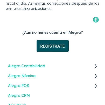
fiscal al día. Así evitas correcciones después de las
primeras sincronizaciones.
¿Aún no tienes cuenta en Alegra?
Alegra Contabilidad
Alegra Nómina
Facturación Electrónica
Alegra POS
Ingresos
Nómina Electrónica
Alegra CRM
Gastos
Empleados
Facturación Electrónica