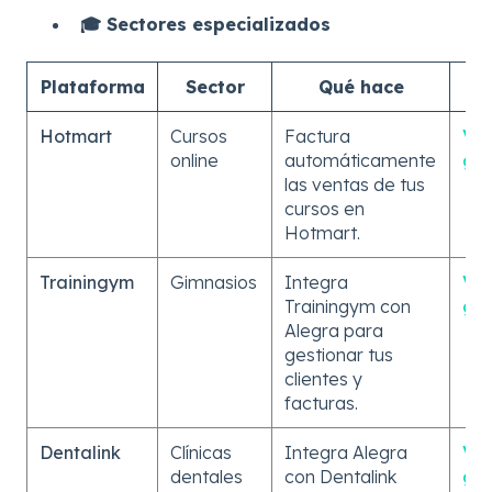
🎓 Sectores especializados
Plataforma
Sector
Qué hace
G
Hotmart
Cursos
Factura
Ver
online
automáticamente
gu
las ventas de tus
cursos en
Hotmart.
Trainingym
Gimnasios
Integra
Ver
Trainingym con
gu
Alegra para
gestionar tus
clientes y
facturas.
Dentalink
Clínicas
Integra Alegra
Ver
dentales
con Dentalink
gu