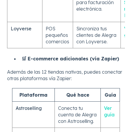
para facturación
Sol
electrónica.
ra
DI
Loyverse
POS
Sincroniza tus
Ver
pequeños
clientes de Alegra
gu
comercios
con Loyverse.
🛒 E-commerce adicionales (vía Zapier)
Además de las 12 tiendas nativas, puedes conectar
otras plataformas vía Zapier:
Plataforma
Qué hace
Guía
Astroselling
Conecta tu
Ver
cuenta de Alegra
guía
con Astroselling.