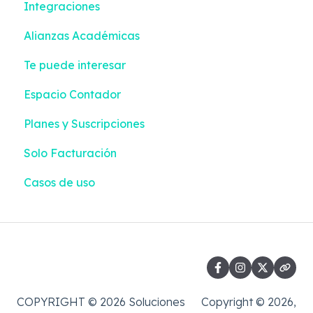
Integraciones
Configuraciones
Empleados | Liquidación + Emisión
Contactos
Alianzas Académicas
Impuestos y Retenciones
Colilla de Pago | Liquidación + Emisión
Configuraciones
Te puede interesar
Sector Salud
Contabilización | Liquidación + Emisión
Integraciones
Espacio Contador
Información Exógena
Pagos | Liquidación + Emisión
Planes y Suscripciones
Casos de uso
Reportes | Liquidación + Emisión
Solo Facturación
Casos de uso
COPYRIGHT © 2026 Soluciones
Copyright © 2026,